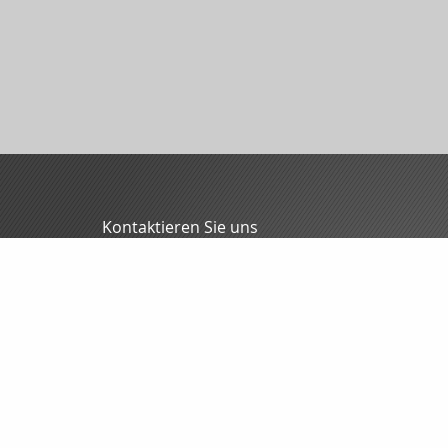
Kontaktieren Sie uns
MFG - Mitteldeutsche Finanzmakler GmbH
Oliver Blunck
Grochlitzer Str. 12
06618 Naumburg
03445/7088-0
03445/7088-70
info@mfgmakler.de
www.mfgmakler.de
Nachricht schreiben