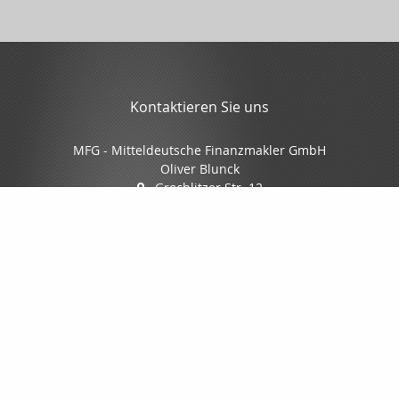
Kontaktieren Sie uns
MFG - Mitteldeutsche Finanzmakler GmbH
Oliver Blunck
Grochlitzer Str. 12
06618 Naumburg
03445/7088-0
03445/7088-70
info@mfgmakler.de
www.mfgmakler.de
Nachricht schreiben