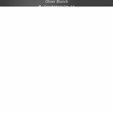
Oliver Blunck
Grochlitzer Str. 12
06618 Naumburg
03445/7088-0
03445/7088-70
info@mfgmakler.de
www.mfgmakler.de
Nachricht schreiben
Startseite
Dokumente
SPEZIAL-KONZEPTE
Gewerbe
Privat
Schäden