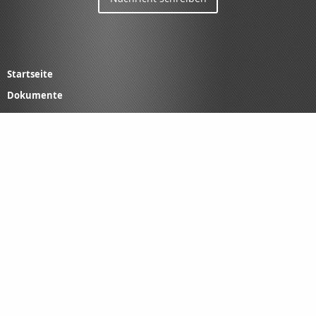
Startseite
Dokumente
SPEZIAL-KONZEPTE
Gewerbe
Privat
Schäden
Finanzierung
Kontakt
LANDING-PAGES
IMPRESSUM
ERSTINFORMATION
LEXIKON
SUCHE