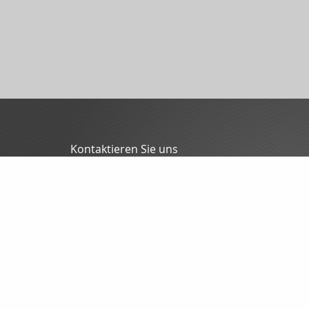
Kontaktieren Sie uns
MFG - Mitteldeutsche Finanzmakler GmbH
Oliver Blunck
Grochlitzer Str. 12
06618 Naumburg
03445/7088-0
03445/7088-70
info@mfgmakler.de
www.mfgmakler.de
Nachricht schreiben