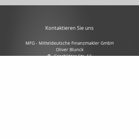
Kontaktieren Sie uns
MFG - Mitteldeutsche Finanzmakler GmbH
Oliver Blunck
Grochlitzer Str. 12
06618 Naumburg
03445/7088-0
03445/7088-70
info@mfgmakler.de
www.mfgmakler.de
Nachricht schreiben
Startseite