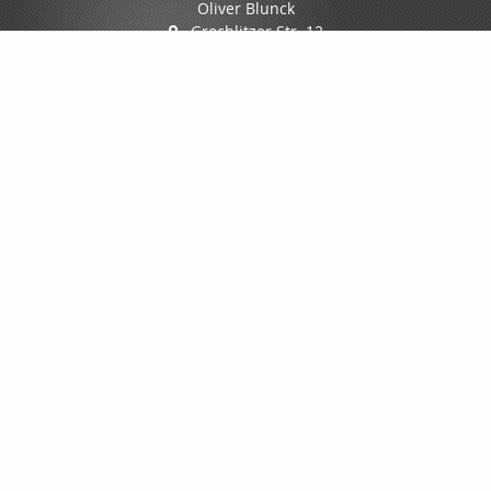
Oliver Blunck
Grochlitzer Str. 12
06618 Naumburg
03445/7088-0
03445/7088-70
info@mfgmakler.de
www.mfgmakler.de
Nachricht schreiben
Startseite
Dokumente
SPEZIAL-KONZEPTE
Gewerbe
Privat
Schäden