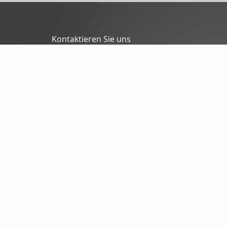
Kontaktieren Sie uns
MFG - Mitteldeutsche Finanzmakler GmbH
Oliver Blunck
Grochlitzer Str. 12
06618 Naumburg
03445/7088-0
03445/7088-70
info@mfgmakler.de
www.mfgmakler.de
Nachricht schreiben
Startseite
Dokumente