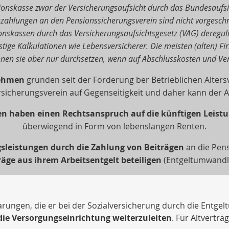
sionskasse zwar der Versicherungsaufsicht durch das Bundesaufs
nzahlungen an den Pensionssicherungsverein sind nicht vorgeschr
onskassen durch das Versicherungsaufsichtsgesetz (VAG) deregulie
ige Kalkulationen wie Lebensversicherer. Die meisten (alten) F
nnen sie aber nur durchsetzen, wenn auf Abschlusskosten und Vert
nehmen
gründen seit der Förderung ber Betrieblichen Alter
rsicherungsverein auf Gegenseitigkeit und daher kann der A
en haben einen Rechtsanspruch auf die künftigen Leist
überwiegend in Form von lebenslangen Renten.
gsleistungen durch die Zahlung von Beiträgen
an die Pen
räge aus ihrem Arbeitsentgelt beteiligen
(Entgeltumwandl
rungen, die er bei der Sozialversicherung durch die Entgel
die Versorgungseinrichtung weiterzuleiten
. Für Altverträ