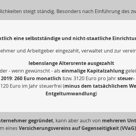
ichkeiten steigt ständig. Besonders nach Einführung des z
htlich eine selbstständige und nicht-staatliche Einrichtu
ehmer und Arbeitgeber eingezahlt, verwaltet und zur verei
lebenslange Altersrente ausgezahlt
der - wenn gewünscht - als
einmalige Kapitalzahlung
gelei
 2019
:
260 Euro monatlich
bzw. 3120 Euro pro Jahr
steuer-
20 Euro im Jahr steuerfrei (
minus dem tatsächlichem Wer
Entgeltumwandlung
)
ternehmer gegründet
, kann aber auch von
mehreren Un
rm eines
Versicherungsvereins auf Gegenseitigkeit (VVaG)