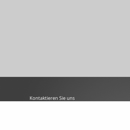
Kontaktieren Sie uns
MFG - Mitteldeutsche Finanzmakler GmbH
Oliver Blunck
Grochlitzer Str. 12
06618 Naumburg