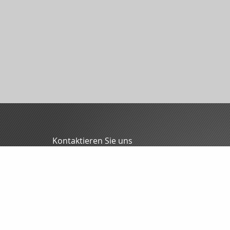
Kontaktieren Sie uns
MFG - Mitteldeutsche Finanzmakler GmbH
Oliver Blunck
Grochlitzer Str. 12
06618 Naumburg
03445/7088-0
03445/7088-70
info@mfgmakler.de