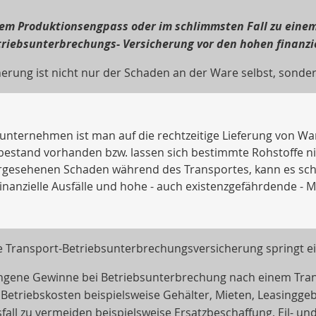
 Produktionsengpass oder im schlimmsten Fall zu einem St
triebsunterbrechungs- Versicherung vor den hohen finanzi
erung ist nicht nur der Schaden an der Ware selbst, sonde
unternehmen ist man auf die rechtzeitige Lieferung von Wa
estand vorhanden bzw. lassen sich bestimmte Rohstoffe nic
esehenen Schaden während des Transportes, kann es schn
nanzielle Ausfälle und hohe - auch existenzgefährdende - 
e Transport-Betriebsunterbrechungsversicherung springt ein
gangene Gewinne bei Betriebsunterbrechung nach einem Tr
de Betriebskosten beispielsweise Gehälter, Mieten, Leasingg
fall zu vermeiden beispielsweise Ersatzbeschaffung, Eil- u