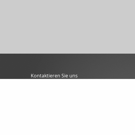
Kontaktieren Sie uns
MFG - Mitteldeutsche Finanzmakler GmbH
Oliver Blunck
Grochlitzer Str. 12
06618 Naumburg
03445/7088-0
03445/7088-70
info@mfgmakler.de
www.mfgmakler.de