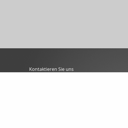
Kontaktieren Sie uns
MFG - Mitteldeutsche Finanzmakler GmbH
Oliver Blunck
Grochlitzer Str. 12
06618 Naumburg
03445/7088-0
03445/7088-70
info@mfgmakler.de
www.mfgmakler.de