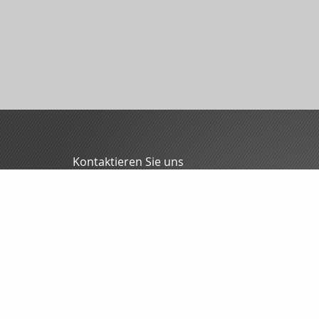
Kontaktieren Sie uns
MFG - Mitteldeutsche Finanzmakler GmbH
Oliver Blunck
Grochlitzer Str. 12
06618 Naumburg
03445/7088-0
03445/7088-70
info@mfgmakler.de
www.mfgmakler.de
Nachricht schreiben