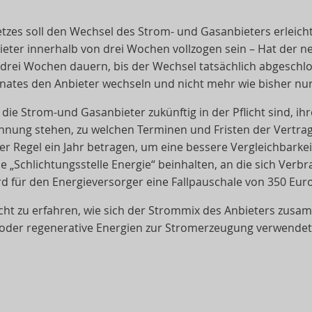
etzes soll den Wechsel des Strom- und Gasanbieters erleich
ter innerhalb von drei Wochen vollzogen sein – Hat der n
 drei Wochen dauern, bis der Wechsel tatsächlich abgeschlo
nates den Anbieter wechseln und nicht mehr wie bisher nu
 die Strom-und Gasanbieter zukünftig in der Pflicht sind, i
hnung stehen, zu welchen Terminen und Fristen der Vertra
 Regel ein Jahr betragen, um eine bessere Vergleichbarkeit
„Schlichtungsstelle Energie“ beinhalten, an die sich Verb
d für den Energieversorger eine Fallpauschale von 350 Euro 
cht zu erfahren, wie sich der Strommix des Anbieters zus
 oder regenerative Energien zur Stromerzeugung verwendet