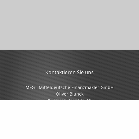
Kontaktieren Sie uns
MFG - Mitteldeutsche Finanzmakler GmbH
Oliver Blunck
Grochlitzer Str. 12
06618 Naumburg
03445/7088-0
03445/7088-70
info@mfgmakler.de
www.mfgmakler.de