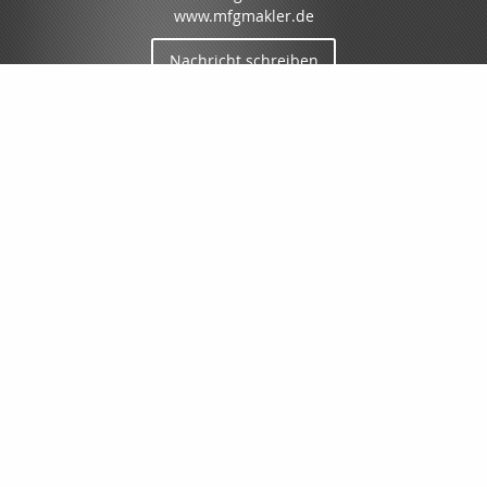
www.mfgmakler.de
Nachricht schreiben
Startseite
Dokumente
SPEZIAL-KONZEPTE
Gewerbe
Privat
Schäden
Finanzierung
Kontakt
LANDING-PAGES