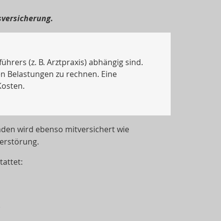
sversicherung.
hrers (z. B. Arztpraxis) abhängig sind.
len Belastungen zu rechnen. Eine
Kosten.
äden wird ebenso mitversichert wie
erstörung.
attet:
)